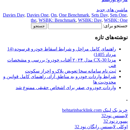
ماشین های جدید
Davies Day
,
Davies One
,
On
,
One Benchmark
,
Sets Day
,
Sets One
,
the
,
WSBK: Benchmark
,
WSBK: Day
,
WSBK: One
جستجو برای:
نوشته‌های تازه
راهنمای کامل مراحل و شرایط اسقاط خودرو فرسوده (14
مرداد 1405)
مزدا CX-30 مدل ۲۰۲۴ آفتاب خودرو؛ بررسی و مشخصات
فنی
ثبت نام سامانه سخا تعویض پلاک و احراز سکونت
شرایط واردات خودرو به مناطق آزاد، راهنمای کامل قوانین و
محدودیت ها
واردات خودروی صفر برای اشخاص حقیقی ممنوع شد
.
خرید بک لینک behtarinbacklink.com
لایسنس نود32
پسورد نود 32
اوکلی لایسنس رایگان نود 32