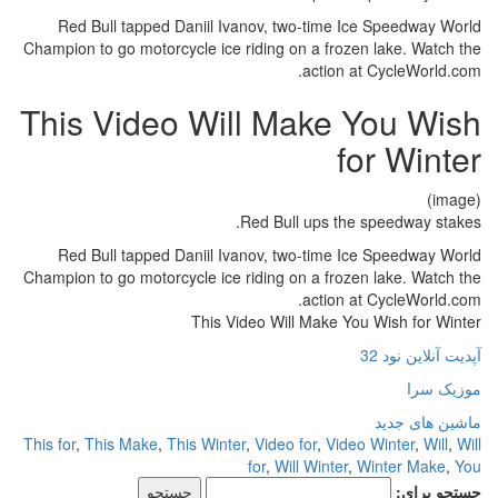
Red Bull tapped Daniil Ivanov, two-time Ice Speedway World
Champion to go motorcycle ice riding on a frozen lake. Watch the
action at CycleWorld.com.
This Video Will Make You Wish
for Winter
(image)
Red Bull ups the speedway stakes.
Red Bull tapped Daniil Ivanov, two-time Ice Speedway World
Champion to go motorcycle ice riding on a frozen lake. Watch the
action at CycleWorld.com.
This Video Will Make You Wish for Winter
آپدیت آنلاین نود 32
موزیک سرا
ماشین های جدید
This for
,
This Make
,
This Winter
,
Video for
,
Video Winter
,
Will
,
Will
for
,
Will Winter
,
Winter Make
,
You
جستجو برای: