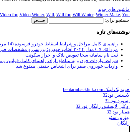
ماشین های جدید
Video for
,
Video Winter
,
Will
,
Will for
,
Will Winter
,
Winter Make
,
You
جستجو برای:
نوشته‌های تازه
راهنمای کامل مراحل و شرایط اسقاط خودرو فرسوده (14 مرداد 1405)
مزدا CX-30 مدل ۲۰۲۴ آفتاب خودرو؛ بررسی و مشخصات فنی
ثبت نام سامانه سخا تعویض پلاک و احراز سکونت
شرایط واردات خودرو به مناطق آزاد، راهنمای کامل قوانین و 
واردات خودروی صفر برای اشخاص حقیقی ممنوع شد
.
خرید بک لینک behtarinbacklink.com
لایسنس نود32
پسورد نود 32
اوکلی لایسنس رایگان نود 32
همیار نود 32
بهترین سئو
رایگان