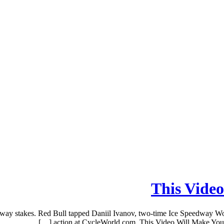
This Vide
way stakes. Red Bull tapped Daniil Ivanov, two-time Ice Speedway Wor
action at CycleWorld.com. This Video Will Make You W