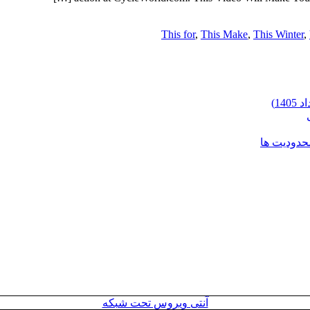
This for
,
This Make
,
This Winter
,
محدودیت ها
آنتی ویروس تحت شبکه