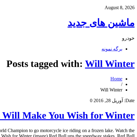
August 8, 2026
ماشین های جدید
خودرو
برگه نمونه
Posts tagged with:
Will Winter
Home
/
Will Winter
Date:
آوریل 28, 2016
0
o Will Make You Wish for Winter
ld Champion to go motorcycle ice riding on a frozen lake. Watch the
ish for Winter (image) Red Bull ups the speedway stakes. Red Bull […]