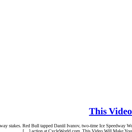
This Vide
way stakes. Red Bull tapped Daniil Ivanov, two-time Ice Speedway Wor
action at CycleWorld.com. This Video Will Make You W