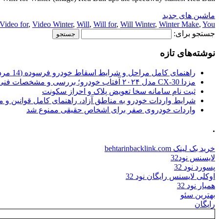
ماشین های جدید
Video for
,
Video Winter
,
Will
,
Will for
,
Will Winter
,
Winter Make
,
You
جستجو برای:
نوشته‌های تازه
راهنمای کامل مراحل و شرایط اسقاط خودرو فرسوده (14 مرداد 1405)
مزدا CX-30 مدل ۲۰۲۴ آفتاب خودرو؛ بررسی و مشخصات فنی
ثبت نام سامانه سخا تعویض پلاک و احراز سکونت
شرایط واردات خودرو به مناطق آزاد، راهنمای کامل قوانین و 
واردات خودروی صفر برای اشخاص حقیقی ممنوع شد
.
خرید بک لینک behtarinbacklink.com
لایسنس نود32
پسورد نود 32
اوکلی لایسنس رایگان نود 32
همیار نود 32
بهترین سئو
رایگان