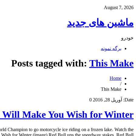
August 7, 2026
ماشین های جدید
خودرو
برگه نمونه
Posts tagged with:
This Make
Home
/
This Make
Date:
آوریل 28, 2016
0
o Will Make You Wish for Winter
ld Champion to go motorcycle ice riding on a frozen lake. Watch the
ish for Winter (image) Red Bull ups the speedway stakes. Red Bull […]