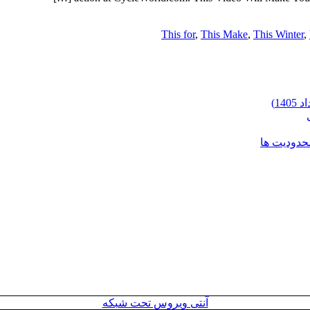
This for
,
This Make
,
This Winter
,
محدودیت ها
آنتی ویروس تحت شبکه