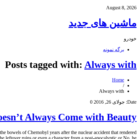
August 8, 2026
ماشین های جدید
خودرو
برگه نمونه
Posts tagged with:
Always with
Home
/
Always with
Date:
جولای 26, 2016
0
oesn’t Always Come with Beauty
e bowels of Chernobyl years after the nuclear accident that rendered
 leftover ruins or even a character from a post-apocalyptic or No, he […]