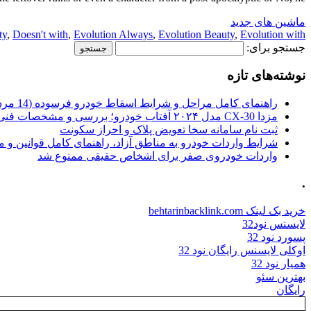
ماشین های جدید
ty
,
Doesn't with
,
Evolution Always
,
Evolution Beauty
,
Evolution with
جستجو برای:
نوشته‌های تازه
راهنمای کامل مراحل و شرایط اسقاط خودرو فرسوده (14 مرداد 1405)
مزدا CX-30 مدل ۲۰۲۴ آفتاب خودرو؛ بررسی و مشخصات فنی
ثبت نام سامانه سخا تعویض پلاک و احراز سکونت
شرایط واردات خودرو به مناطق آزاد، راهنمای کامل قوانین و 
واردات خودروی صفر برای اشخاص حقیقی ممنوع شد
.
خرید بک لینک behtarinbacklink.com
لایسنس نود32
پسورد نود 32
اوکلی لایسنس رایگان نود 32
همیار نود 32
بهترین سئو
رایگان