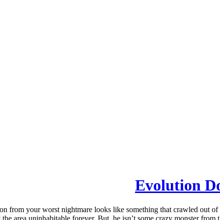
Evolution D
from your worst nightmare looks like something that crawled out of th
the area uninhabitable forever. But, he isn’t some crazy monster from the