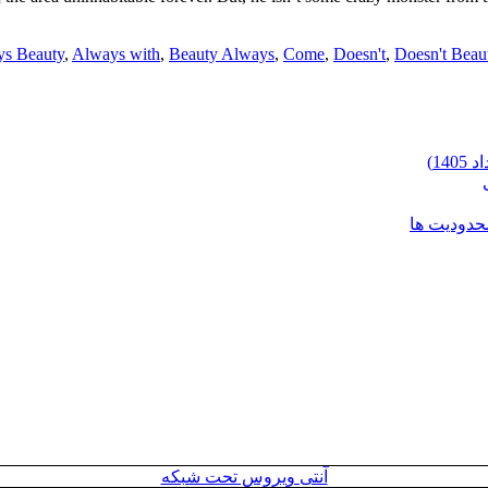
s Beauty
,
Always with
,
Beauty Always
,
Come
,
Doesn't
,
Doesn't Beau
محدودیت ها
آنتی ویروس تحت شبکه