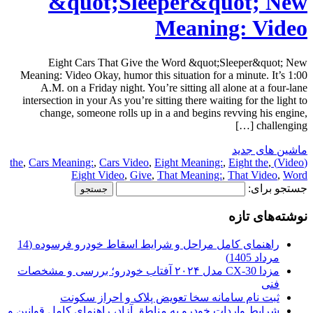
&quot;Sleeper&quot; New
Meaning: Video
Eight Cars That Give the Word &quot;Sleeper&quot; New
Meaning: Video Okay, humor this situation for a minute. It’s 1:00
A.M. on a Friday night. You’re sitting all alone at a four-lane
intersection in your As you’re sitting there waiting for the light to
change, someone rolls up in a and begins revving his engine,
challenging […]
ماشین های جدید
,
Cars Meaning:
,
Cars Video
,
Eight Meaning:
,
Eight the
,
(Video) the
Eight Video
,
Give
,
That Meaning:
,
That Video
,
Word
جستجو برای:
نوشته‌های تازه
راهنمای کامل مراحل و شرایط اسقاط خودرو فرسوده (14
مرداد 1405)
مزدا CX-30 مدل ۲۰۲۴ آفتاب خودرو؛ بررسی و مشخصات
فنی
ثبت نام سامانه سخا تعویض پلاک و احراز سکونت
شرایط واردات خودرو به مناطق آزاد، راهنمای کامل قوانین و