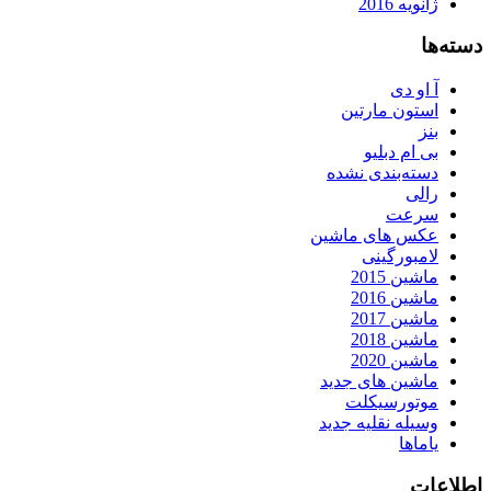
ژانویه 2016
دسته‌ها
آ او دی
استون مارتین
بنز
بی ام دبلیو
دسته‌بندی نشده
رالی
سرعت
عکس های ماشین
لامبورگینی
ماشین 2015
ماشین 2016
ماشین 2017
ماشین 2018
ماشین 2020
ماشین های جدید
موتورسیکلت
وسیله نقلیه جدید
یاماها
اطلاعات