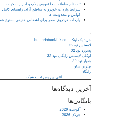
ثبت نام سامانه سخا تعویض پلاک و احراز سکونت
شرایط واردات خودرو به مناطق آزاد، راهنمای کامل
قوانین و محدودیت ها
واردات خودروی صفر برای اشخاص حقیقی ممنوع شد
.
خرید بک لینک behtarinbacklink.com
لایسنس نود32
پسورد نود 32
اوکلی لایسنس رایگان نود 32
همیار نود 32
بهترین سئو
رایگان
آنتی ویروس تحت شبکه
آخرین دیدگاه‌ها
بایگانی‌ها
آگوست 2026
جولای 2026