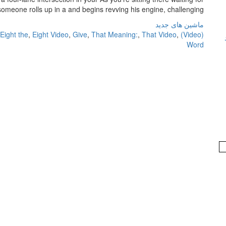
someone rolls up in a and begins revving his engine, challenging […]
ماشین های جدید
Eight the
,
Eight Video
,
Give
,
That Meaning:
,
That Video
,
(Video) the
Word