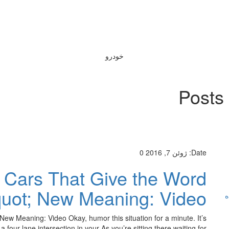
خودرو
Posts
Date:
ژوئن 7, 2016
0
t Cars That Give the Word
uot; New Meaning: Video
ه
ew Meaning: Video Okay, humor this situation for a minute. It’s
 a four-lane intersection in your As you’re sitting there waiting for