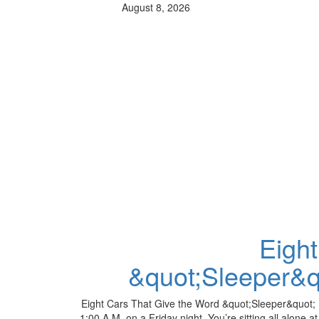
August 8, 2026
Eigh
&quot;Sleeper&q
Eight Cars That Give the Word &quot;Sleeper&quot; N
1:00 A.M. on a Friday night. You’re sitting all alone at