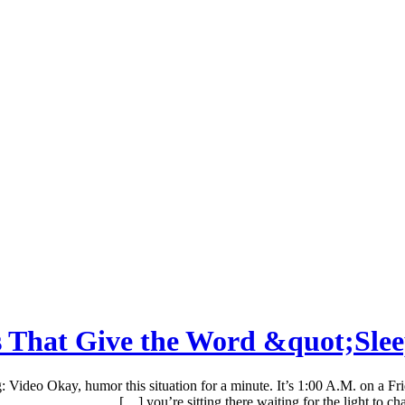
s That Give the Word &quot;Sle
o Okay, humor this situation for a minute. It’s 1:00 A.M. on a Friday 
you’re sitting there waiting for the light to ch