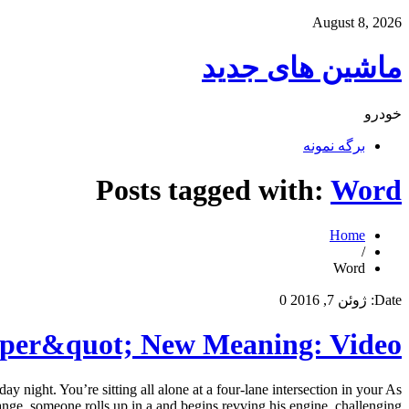
August 8, 2026
ماشین های جدید
خودرو
برگه نمونه
Posts tagged with:
Word
Home
/
Word
Date:
ژوئن 7, 2016
0
eper&quot; New Meaning: Video
night. You’re sitting all alone at a four-lane intersection in your As
ange, someone rolls up in a and begins revving his engine, challenging […]