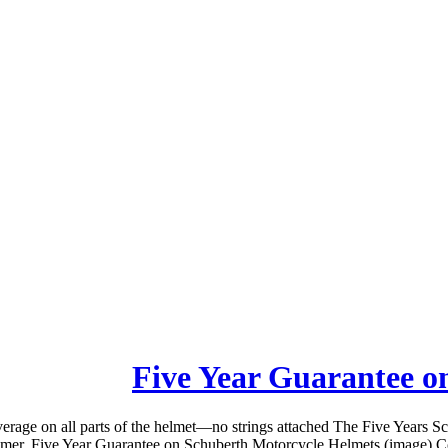
Five Year Guarantee o
age on all parts of the helmet—no strings attached The Five Years Sch
tomer. Five Year Guarantee on Schuberth Motorcycle Helmets (image) Cove