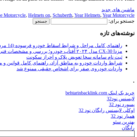
ماشین های جدید
e Motorcycle
,
Helmets on
,
Schuberth
,
Year Helmets
,
Year Motorcycle
جستجو برای:
نوشته‌های تازه
راهنمای کامل مراحل و شرایط اسقاط خودرو فرسوده (14 مرداد 1405)
مزدا CX-30 مدل ۲۰۲۴ آفتاب خودرو؛ بررسی و مشخصات فنی
ثبت نام سامانه سخا تعویض پلاک و احراز سکونت
شرایط واردات خودرو به مناطق آزاد، راهنمای کامل قوانین و 
واردات خودروی صفر برای اشخاص حقیقی ممنوع شد
.
خرید بک لینک behtarinbacklink.com
لایسنس نود32
پسورد نود 32
اوکلی لایسنس رایگان نود 32
همیار نود 32
بهترین سئو
رایگان