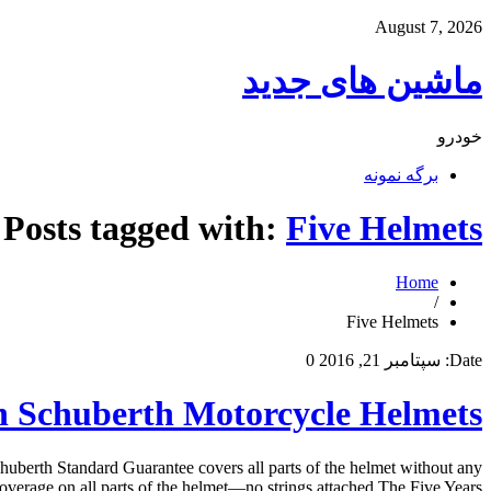
August 7, 2026
ماشین های جدید
خودرو
برگه نمونه
Posts tagged with:
Five Helmets
Home
/
Five Helmets
Date:
سپتامبر 21, 2016
0
n Schuberth Motorcycle Helmets
uberth Standard Guarantee covers all parts of the helmet without any
rage on all parts of the helmet—no strings attached The Five Years […]