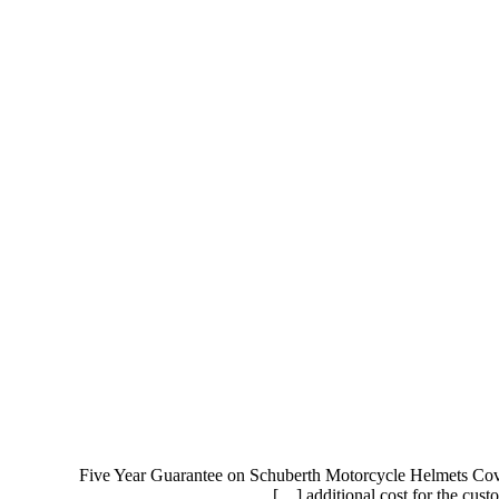
Five Year Guarantee on Schuberth Motorcycle Helmets Cover
additional cost for the cus