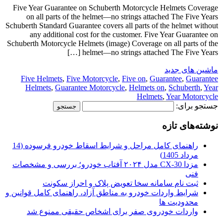
Five Year Guarantee on Schuberth Motorcycle Helmets Coverage
on all parts of the helmet—no strings attached The Five Years
Schuberth Standard Guarantee covers all parts of the helmet without
any additional cost for the customer. Five Year Guarantee on
Schuberth Motorcycle Helmets (image) Coverage on all parts of the
helmet—no strings attached The Five Years […]
ماشین های جدید
Five Helmets
,
Five Motorcycle
,
Five on
,
Guarantee
,
Guarantee
Helmets
,
Guarantee Motorcycle
,
Helmets on
,
Schuberth
,
Year
Helmets
,
Year Motorcycle
جستجو برای:
نوشته‌های تازه
راهنمای کامل مراحل و شرایط اسقاط خودرو فرسوده (14
مرداد 1405)
مزدا CX-30 مدل ۲۰۲۴ آفتاب خودرو؛ بررسی و مشخصات
فنی
ثبت نام سامانه سخا تعویض پلاک و احراز سکونت
شرایط واردات خودرو به مناطق آزاد، راهنمای کامل قوانین و
محدودیت ها
واردات خودروی صفر برای اشخاص حقیقی ممنوع شد