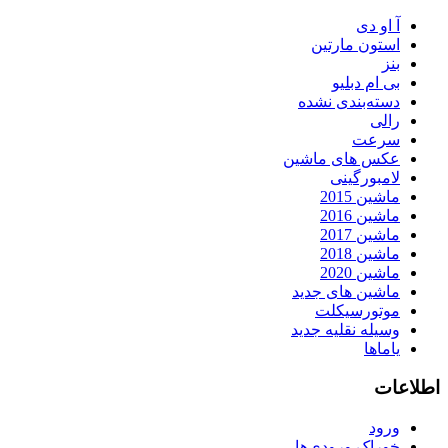
آ او دی
استون مارتین
بنز
بی ام دبلیو
دسته‌بندی نشده
رالی
سرعت
عکس های ماشین
لامبورگینی
ماشین 2015
ماشین 2016
ماشین 2017
ماشین 2018
ماشین 2020
ماشین های جدید
موتورسیکلت
وسیله نقلیه جدید
یاماها
اطلاعات
ورود
خوراک ورودی‌ها