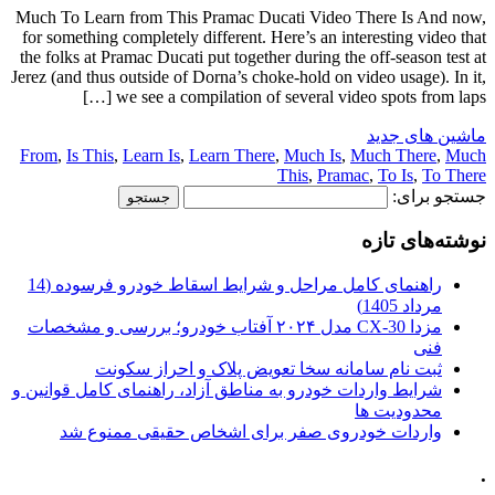
Much To Learn from This Pramac Ducati Video There Is And now,
for something completely different. Here’s an interesting video that
the folks at Pramac Ducati put together during the off-season test at
Jerez (and thus outside of Dorna’s choke-hold on video usage). In it,
we see a compilation of several video spots from laps […]
ماشین های جدید
From
,
Is This
,
Learn Is
,
Learn There
,
Much Is
,
Much There
,
Much
This
,
Pramac
,
To Is
,
To There
جستجو برای:
نوشته‌های تازه
راهنمای کامل مراحل و شرایط اسقاط خودرو فرسوده (14
مرداد 1405)
مزدا CX-30 مدل ۲۰۲۴ آفتاب خودرو؛ بررسی و مشخصات
فنی
ثبت نام سامانه سخا تعویض پلاک و احراز سکونت
شرایط واردات خودرو به مناطق آزاد، راهنمای کامل قوانین و
محدودیت ها
واردات خودروی صفر برای اشخاص حقیقی ممنوع شد
.