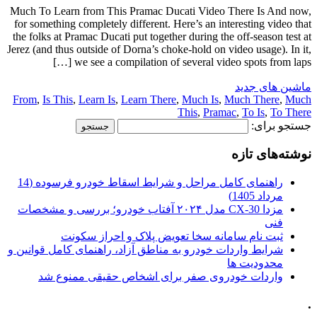
Much To Learn from This Pramac Ducati Video There Is And now,
for something completely different. Here’s an interesting video that
the folks at Pramac Ducati put together during the off-season test at
Jerez (and thus outside of Dorna’s choke-hold on video usage). In it,
we see a compilation of several video spots from laps […]
ماشین های جدید
From
,
Is This
,
Learn Is
,
Learn There
,
Much Is
,
Much There
,
Much
This
,
Pramac
,
To Is
,
To There
جستجو برای:
نوشته‌های تازه
راهنمای کامل مراحل و شرایط اسقاط خودرو فرسوده (14
مرداد 1405)
مزدا CX-30 مدل ۲۰۲۴ آفتاب خودرو؛ بررسی و مشخصات
فنی
ثبت نام سامانه سخا تعویض پلاک و احراز سکونت
شرایط واردات خودرو به مناطق آزاد، راهنمای کامل قوانین و
محدودیت ها
واردات خودروی صفر برای اشخاص حقیقی ممنوع شد
.