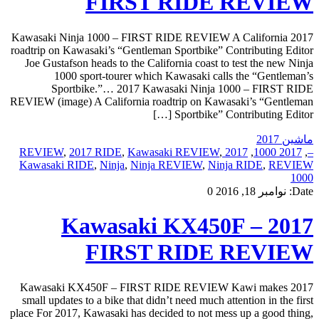
FIRST RIDE REVIEW
2017 Kawasaki Ninja 1000 – FIRST RIDE REVIEW A California
roadtrip on Kawasaki’s “Gentleman Sportbike” Contributing Editor
Joe Gustafson heads to the California coast to test the new Ninja
1000 sport-tourer which Kawasaki calls the “Gentleman’s
Sportbike.”… 2017 Kawasaki Ninja 1000 – FIRST RIDE
REVIEW (image) A California roadtrip on Kawasaki’s “Gentleman
Sportbike” Contributing Editor […]
ماشین 2017
,
2017 RIDE
,
Kawasaki REVIEW
,
2017 REVIEW
,
2017 1000
,
–
Kawasaki RIDE
,
Ninja
,
Ninja REVIEW
,
Ninja RIDE
,
REVIEW
1000
Date:
نوامبر 18, 2016
0
2017 Kawasaki KX450F –
FIRST RIDE REVIEW
2017 Kawasaki KX450F – FIRST RIDE REVIEW Kawi makes
small updates to a bike that didn’t need much attention in the first
place For 2017, Kawasaki has decided to not mess up a good thing,