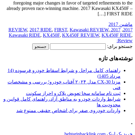
foregoing major changes in favor of targeted refinements to the
already proven race-winning machine. 2017 Kawasaki KX450F –
FIRST RIDE […]
ماشین 2017
,
2017 RIDE
,
FIRST
,
Kawasaki REVIEW
,
2017 REVIEW
,
2017
Kawasaki RIDE
,
KX450F
,
KX450F REVIEW
,
KX450F RIDE
,
Review:
جستجو برای:
نوشته‌های تازه
راهنمای کامل مراحل و شرایط اسقاط خودرو فرسوده (14
مرداد 1405)
مزدا CX-30 مدل ۲۰۲۴ آفتاب خودرو؛ بررسی و مشخصات
فنی
ثبت نام سامانه سخا تعویض پلاک و احراز سکونت
شرایط واردات خودرو به مناطق آزاد، راهنمای کامل قوانین و
محدودیت ها
واردات خودروی صفر برای اشخاص حقیقی ممنوع شد
.
خرید بک لینک behtarinbacklink.com