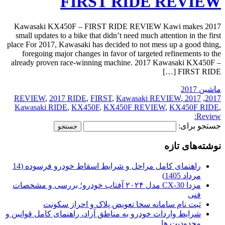
FIRST RIDE REVIEW
2017 Kawasaki KX450F – FIRST RIDE REVIEW Kawi makes
small updates to a bike that didn’t need much attention in the first
place For 2017, Kawasaki has decided to not mess up a good thing,
foregoing major changes in favor of targeted refinements to the
already proven race-winning machine. 2017 Kawasaki KX450F –
FIRST RIDE […]
ماشین 2017
,
2017 RIDE
,
FIRST
,
Kawasaki REVIEW
,
2017 REVIEW
,
2017
Kawasaki RIDE
,
KX450F
,
KX450F REVIEW
,
KX450F RIDE
,
Review:
جستجو برای:
نوشته‌های تازه
راهنمای کامل مراحل و شرایط اسقاط خودرو فرسوده (14
مرداد 1405)
مزدا CX-30 مدل ۲۰۲۴ آفتاب خودرو؛ بررسی و مشخصات
فنی
ثبت نام سامانه سخا تعویض پلاک و احراز سکونت
شرایط واردات خودرو به مناطق آزاد، راهنمای کامل قوانین و
محدودیت ها