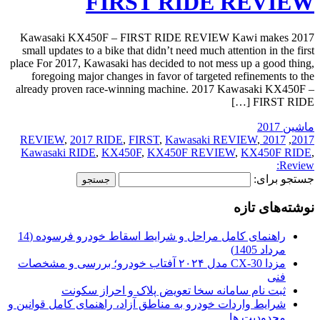
FIRST RIDE REVIEW
2017 Kawasaki KX450F – FIRST RIDE REVIEW Kawi makes
small updates to a bike that didn’t need much attention in the first
place For 2017, Kawasaki has decided to not mess up a good thing,
foregoing major changes in favor of targeted refinements to the
already proven race-winning machine. 2017 Kawasaki KX450F –
FIRST RIDE […]
ماشین 2017
,
2017 RIDE
,
FIRST
,
Kawasaki REVIEW
,
2017 REVIEW
,
2017
Kawasaki RIDE
,
KX450F
,
KX450F REVIEW
,
KX450F RIDE
,
Review:
جستجو برای:
نوشته‌های تازه
راهنمای کامل مراحل و شرایط اسقاط خودرو فرسوده (14
مرداد 1405)
مزدا CX-30 مدل ۲۰۲۴ آفتاب خودرو؛ بررسی و مشخصات
فنی
ثبت نام سامانه سخا تعویض پلاک و احراز سکونت
شرایط واردات خودرو به مناطق آزاد، راهنمای کامل قوانین و
محدودیت ها