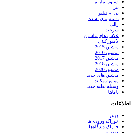
استون مارتین
بنز
بی ام دبلیو
دسته‌بندی نشده
رالی
سرعت
عکس های ماشین
لامبورگینی
ماشین 2015
ماشین 2016
ماشین 2017
ماشین 2018
ماشین 2020
ماشین های جدید
موتورسیکلت
وسیله نقلیه جدید
یاماها
اطلاعات
ورود
خوراک ورودی‌ها
خوراک دیدگاه‌ها
وردپرس