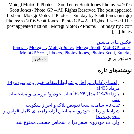
Motegi MotoGP Photos – Sunday by Scott Jones Photos: © 2016
Scott Jones / Photo.GP – All Rights Reserved The post appeared
first on . Motegi MotoGP Photos – Sunday by Scott Jones (image)
Photos: © 2016 Scott Jones / Photo.GP – All Rights Reserved The
post appeared first on . Motegi MotoGP Photos – Sunday by Scott
Jones […]
عکس های ماشین
Jones –
,
Motegi –
,
Motegi Jones
,
Motegi Scott
,
MotoGP Jones
,
MotoGP Scott
,
Photos
,
Photos Jones
,
Photos Scott
,
Sunday
جستجو برای:
نوشته‌های تازه
راهنمای کامل مراحل و شرایط اسقاط خودرو فرسوده (14
مرداد 1405)
مزدا CX-30 مدل ۲۰۲۴ آفتاب خودرو؛ بررسی و مشخصات
فنی
ثبت نام سامانه سخا تعویض پلاک و احراز سکونت
شرایط واردات خودرو به مناطق آزاد، راهنمای کامل قوانین و
محدودیت ها
واردات خودروی صفر برای اشخاص حقیقی ممنوع شد
.