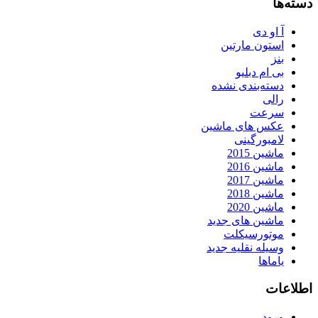
دسته‌ها
آ او دی
استون مارتین
بنز
بی ام دبلیو
دسته‌بندی نشده
رالی
سرعت
عکس های ماشین
لامبورگینی
ماشین 2015
ماشین 2016
ماشین 2017
ماشین 2018
ماشین 2020
ماشین های جدید
موتورسیکلت
وسیله نقلیه جدید
یاماها
اطلاعات
ورود