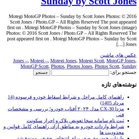
Sunday by Scott Jones
Motegi MotoGP Photos – Sunday by Scott Jones Photos: © 2016
Scott Jones / Photo.GP – All Rights Reserved The post appeared
first on . Motegi MotoGP Photos – Sunday by Scott Jones (image)
Photos: © 2016 Scott Jones / Photo.GP – All Rights Reserved The
post appeared first on . Motegi MotoGP Photos – Sunday by Scott
Jones […]
عکس های ماشین
Jones –
,
Motegi –
,
Motegi Jones
,
Motegi Scott
,
MotoGP Jones
,
MotoGP Scott
,
Photos
,
Photos Jones
,
Photos Scott
,
Sunday
جستجو برای:
نوشته‌های تازه
راهنمای کامل مراحل و شرایط اسقاط خودرو فرسوده (14
مرداد 1405)
مزدا CX-30 مدل ۲۰۲۴ آفتاب خودرو؛ بررسی و مشخصات
فنی
ثبت نام سامانه سخا تعویض پلاک و احراز سکونت
شرایط واردات خودرو به مناطق آزاد، راهنمای کامل قوانین و
محدودیت ها
واردات خودروی صفر برای اشخاص حقیقی ممنوع شد