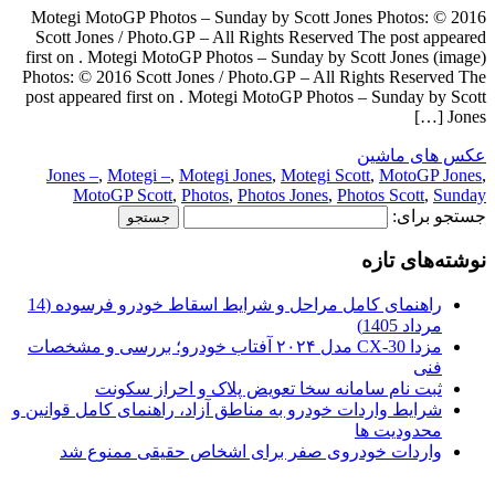
Motegi MotoGP Photos – Sunday by Scott Jones Photos: © 2016
Scott Jones / Photo.GP – All Rights Reserved The post appeared
first on . Motegi MotoGP Photos – Sunday by Scott Jones (image)
Photos: © 2016 Scott Jones / Photo.GP – All Rights Reserved The
post appeared first on . Motegi MotoGP Photos – Sunday by Scott
Jones […]
عکس های ماشین
Jones –
,
Motegi –
,
Motegi Jones
,
Motegi Scott
,
MotoGP Jones
,
MotoGP Scott
,
Photos
,
Photos Jones
,
Photos Scott
,
Sunday
جستجو برای:
نوشته‌های تازه
راهنمای کامل مراحل و شرایط اسقاط خودرو فرسوده (14
مرداد 1405)
مزدا CX-30 مدل ۲۰۲۴ آفتاب خودرو؛ بررسی و مشخصات
فنی
ثبت نام سامانه سخا تعویض پلاک و احراز سکونت
شرایط واردات خودرو به مناطق آزاد، راهنمای کامل قوانین و
محدودیت ها
واردات خودروی صفر برای اشخاص حقیقی ممنوع شد
.