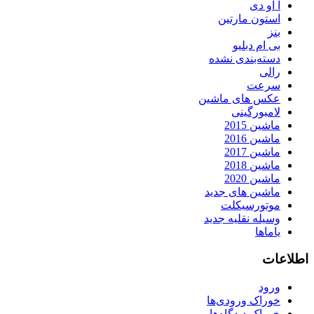
آ او دی
استون مارتین
بنز
بی ام دبلیو
دسته‌بندی نشده
رالی
سرعت
عکس های ماشین
لامبورگینی
ماشین 2015
ماشین 2016
ماشین 2017
ماشین 2018
ماشین 2020
ماشین های جدید
موتورسیکلت
وسیله نقلیه جدید
یاماها
اطلاعات
ورود
خوراک ورودی‌ها
خوراک دیدگاه‌ها