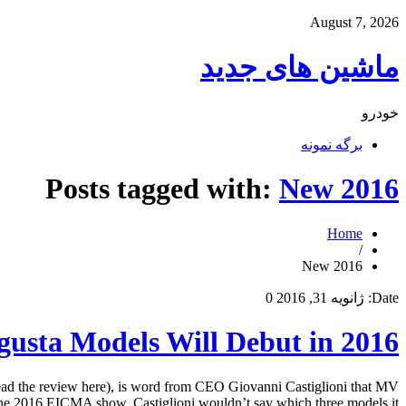
August 7, 2026
ماشین های جدید
خودرو
برگه نمونه
Posts tagged with:
New 2016
Home
/
New 2016
Date:
ژانویه 31, 2016
0
usta Models Will Debut in 2016
ad the review here), is word from CEO Giovanni Castiglioni that MV
he 2016 EICMA show. Castiglioni wouldn’t say which three models it […]