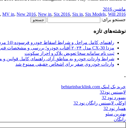
ماشین 2016
,
MV in
,
New 2016
,
New in
,
Six 2016
,
Six in
,
Six Models
,
Will
2016 Models
جستجو برای:
نوشته‌های تازه
راهنمای کامل مراحل و شرایط اسقاط خودرو فرسوده (14 مرداد 1405)
مزدا CX-30 مدل ۲۰۲۴ آفتاب خودرو؛ بررسی و مشخصات فنی
ثبت نام سامانه سخا تعویض پلاک و احراز سکونت
شرایط واردات خودرو به مناطق آزاد، راهنمای کامل قوانین و 
واردات خودروی صفر برای اشخاص حقیقی ممنوع شد
.
خرید بک لینک behtarinbacklink.com
لایسنس نود32
پسورد نود 32
اوکلی لایسنس رایگان نود 32
همیار نود 32
بهترین سئو
رایگان