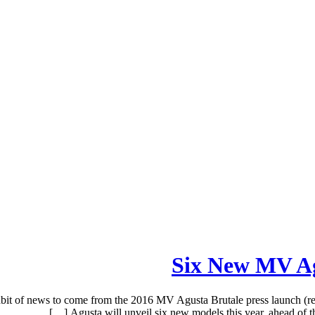
Six New MV Ag
t of news to come from the 2016 MV Agusta Brutale press launch (re
Agusta will unveil six new models this year, ahead of t