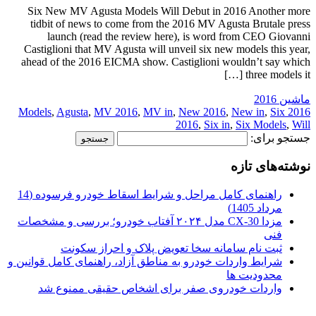
Six New MV Agusta Models Will Debut in 2016 Another more
tidbit of news to come from the 2016 MV Agusta Brutale press
launch (read the review here), is word from CEO Giovanni
Castiglioni that MV Agusta will unveil six new models this year,
ahead of the 2016 EICMA show. Castiglioni wouldn’t say which
three models it […]
ماشین 2016
,
Agusta
,
MV 2016
,
MV in
,
New 2016
,
New in
,
Six
2016 Models
2016
,
Six in
,
Six Models
,
Will
جستجو برای:
نوشته‌های تازه
راهنمای کامل مراحل و شرایط اسقاط خودرو فرسوده (14
مرداد 1405)
مزدا CX-30 مدل ۲۰۲۴ آفتاب خودرو؛ بررسی و مشخصات
فنی
ثبت نام سامانه سخا تعویض پلاک و احراز سکونت
شرایط واردات خودرو به مناطق آزاد، راهنمای کامل قوانین و
محدودیت ها
واردات خودروی صفر برای اشخاص حقیقی ممنوع شد
.