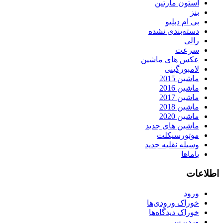
استون مارتین
بنز
بی ام دبلیو
دسته‌بندی نشده
رالی
سرعت
عکس های ماشین
لامبورگینی
ماشین 2015
ماشین 2016
ماشین 2017
ماشین 2018
ماشین 2020
ماشین های جدید
موتورسیکلت
وسیله نقلیه جدید
یاماها
اطلاعات
ورود
خوراک ورودی‌ها
خوراک دیدگاه‌ها
وردپرس