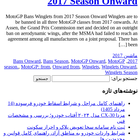
2017 Season Onward
MotoGP Bans Winglets from 2017 Season Onward Winglets are to
be banned in all three MotoGP classes from 2017 onwards. At
Assen, the Grand Prix Commission met and decided on an outright
ban on aerodynamic wings, after the MSMA had failed to reach an
agreement among all manufacturers on a joint proposal. There has
been […]
ماشین 2017
Bans Onward
,
Bans Season
,
MotoGP Onward
,
MotoGP
,
2017
season.
,
MotoGP: from
,
Onward from
,
Winglets
,
Winglets Onward
,
Winglets Season
جستجو برای:
نوشته‌های تازه
راهنمای کامل مراحل و شرایط اسقاط خودرو فرسوده (14
مرداد 1405)
مزدا CX-30 مدل ۲۰۲۴ آفتاب خودرو؛ بررسی و مشخصات
فنی
ثبت نام سامانه سخا تعویض پلاک و احراز سکونت
شرایط واردات خودرو به مناطق آزاد، راهنمای کامل قوانین و
محدودیت ها