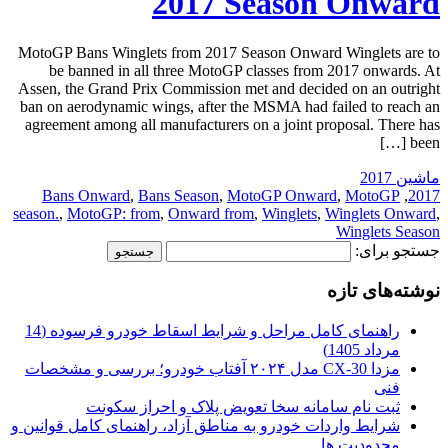
2017 Season Onward
MotoGP Bans Winglets from 2017 Season Onward Winglets are to
be banned in all three MotoGP classes from 2017 onwards. At
Assen, the Grand Prix Commission met and decided on an outright
ban on aerodynamic wings, after the MSMA had failed to reach an
agreement among all manufacturers on a joint proposal. There has
been […]
ماشین 2017
Bans Onward
,
Bans Season
,
MotoGP Onward
,
MotoGP
,
2017
season.
,
MotoGP: from
,
Onward from
,
Winglets
,
Winglets Onward
,
Winglets Season
جستجو برای:
نوشته‌های تازه
راهنمای کامل مراحل و شرایط اسقاط خودرو فرسوده (14
مرداد 1405)
مزدا CX-30 مدل ۲۰۲۴ آفتاب خودرو؛ بررسی و مشخصات
فنی
ثبت نام سامانه سخا تعویض پلاک و احراز سکونت
شرایط واردات خودرو به مناطق آزاد، راهنمای کامل قوانین و
محدودیت ها