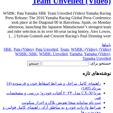
Team Unveiled (Video)
WSBK: Pata Yamaha SBK Team Unveiled (Video) Yamaha Racing
Press Release: The 2016 Yamaha Racing Global Press Conference
took place at the Diagonal 00 in Barcelona, Spain, on Monday
afternoon, launching the Japanese Manufacturer’s strongest team
and rider selection in its over 60-year racing history. Alex Lowes,
Sylvain Guintoli and Crescent Racing’s Paul Denning were […]
یاماها
,
Pata (Video)
,
Pata Unveiled
,
Team
,
WSBK: (Video)
,
(Video) SBK
WSBK: SBK
,
WSBK: Unveiled
,
Yamaha
,
Yamaha (Video)
,
Yamaha Unveiled
جستجو برای:
نوشته‌های تازه
راهنمای کامل مراحل و شرایط اسقاط خودرو فرسوده (14
مرداد 1405)
مزدا CX-30 مدل ۲۰۲۴ آفتاب خودرو؛ بررسی و مشخصات
فنی
ثبت نام سامانه سخا تعویض پلاک و احراز سکونت
شرایط واردات خودرو به مناطق آزاد، راهنمای کامل قوانین و
محدودیت ها