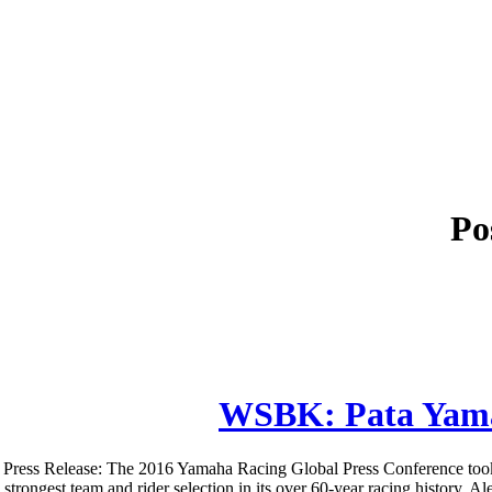
Po
WSBK: Pata Yama
s Release: The 2016 Yamaha Racing Global Press Conference took pl
trongest team and rider selection in its over 60-year racing history. A