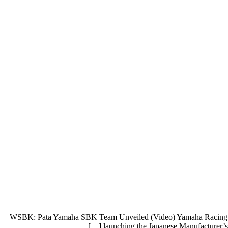
WSBK: Pata Yamaha SBK Team Unveiled (Video) Yamaha Racing Pres
launching the Japanese Manufacturer’s s