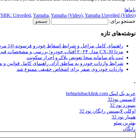
یاماها
SBK: Unveiled
,
Yamaha
,
Yamaha (Video)
,
Yamaha Unveiled
(Video) SBK
جستجو برای:
نوشته‌های تازه
راهنمای کامل مراحل و شرایط اسقاط خودرو فرسوده (14 مرداد 1405)
مزدا CX-30 مدل ۲۰۲۴ آفتاب خودرو؛ بررسی و مشخصات فنی
ثبت نام سامانه سخا تعویض پلاک و احراز سکونت
شرایط واردات خودرو به مناطق آزاد، راهنمای کامل قوانین و 
واردات خودروی صفر برای اشخاص حقیقی ممنوع شد
.
خرید بک لینک behtarinbacklink.com
لایسنس نود32
پسورد نود 32
اوکلی لایسنس رایگان نود 32
همیار نود 32
بهترین سئو
رایگان