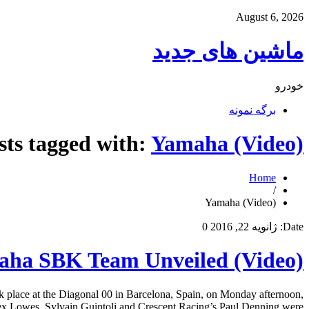
August 6, 2026
ماشین های جدید
خودرو
برگه نمونه
sts tagged with:
Yamaha (Video)
Home
/
Yamaha (Video)
Date:
ژانویه 22, 2016
0
ha SBK Team Unveiled (Video)
ace at the Diagonal 00 in Barcelona, Spain, on Monday afternoon,
lex Lowes, Sylvain Guintoli and Crescent Racing’s Paul Denning were […]