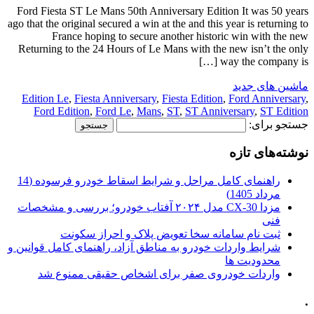
Ford Fiesta ST Le Mans 50th Anniversary Edition It was 50 years
ago that the original secured a win at the and this year is returning to
France hoping to secure another historic win with the new
Returning to the 24 Hours of Le Mans with the new isn’t the only
way the company is […]
ماشین های جدید
Edition Le
,
Fiesta Anniversary
,
Fiesta Edition
,
Ford Anniversary
,
Ford Edition
,
Ford Le
,
Mans
,
ST
,
ST Anniversary
,
ST Edition
جستجو برای:
نوشته‌های تازه
راهنمای کامل مراحل و شرایط اسقاط خودرو فرسوده (14
مرداد 1405)
مزدا CX-30 مدل ۲۰۲۴ آفتاب خودرو؛ بررسی و مشخصات
فنی
ثبت نام سامانه سخا تعویض پلاک و احراز سکونت
شرایط واردات خودرو به مناطق آزاد، راهنمای کامل قوانین و
محدودیت ها
واردات خودروی صفر برای اشخاص حقیقی ممنوع شد
.