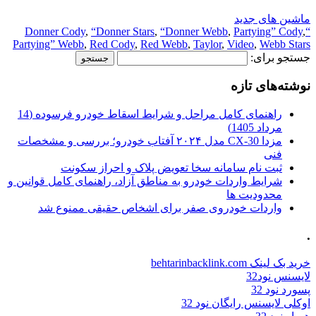
ماشین های جدید
,
“Donner Stars
,
“Donner Webb
,
Partying” Cody
,
“Donner Cody
Partying” Webb
,
Red Cody
,
Red Webb
,
Taylor
,
Video
,
Webb Stars
جستجو برای:
نوشته‌های تازه
راهنمای کامل مراحل و شرایط اسقاط خودرو فرسوده (14
مرداد 1405)
مزدا CX-30 مدل ۲۰۲۴ آفتاب خودرو؛ بررسی و مشخصات
فنی
ثبت نام سامانه سخا تعویض پلاک و احراز سکونت
شرایط واردات خودرو به مناطق آزاد، راهنمای کامل قوانین و
محدودیت ها
واردات خودروی صفر برای اشخاص حقیقی ممنوع شد
.
خرید بک لینک behtarinbacklink.com
لایسنس نود32
پسورد نود 32
اوکلی لایسنس رایگان نود 32