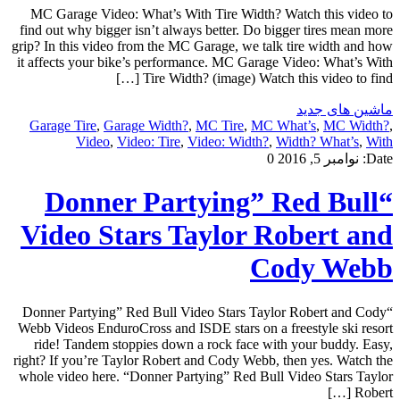
MC Garage Video: What’s With Tire Width? Watch this video to
find out why bigger isn’t always better. Do bigger tires mean more
grip? In this video from the MC Garage, we talk tire width and how
it affects your bike’s performance. MC Garage Video: What’s With
Tire Width? (image) Watch this video to find […]
ماشین های جدید
Garage Tire
,
Garage Width?
,
MC Tire
,
MC What’s
,
MC Width?
,
Video
,
Video: Tire
,
Video: Width?
,
Width? What’s
,
With
Date:
نوامبر 5, 2016
0
“Donner Partying” Red Bull
Video Stars Taylor Robert and
Cody Webb
“Donner Partying” Red Bull Video Stars Taylor Robert and Cody
Webb Videos EnduroCross and ISDE stars on a freestyle ski resort
ride! Tandem stoppies down a rock face with your buddy. Easy,
right? If you’re Taylor Robert and Cody Webb, then yes. Watch the
whole video here. “Donner Partying” Red Bull Video Stars Taylor
Robert […]