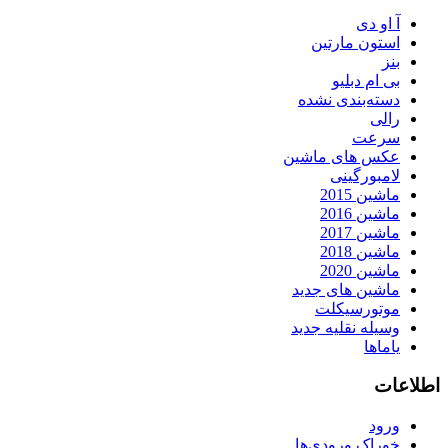
آ او دی
استون مارتین
بنز
بی ام دبلیو
دسته‌بندی نشده
رالی
سرعت
عکس های ماشین
لامبورگینی
ماشین 2015
ماشین 2016
ماشین 2017
ماشین 2018
ماشین 2020
ماشین های جدید
موتورسیکلت
وسیله نقلیه جدید
یاماها
اطلاعات
ورود
خوراک ورودی‌ها