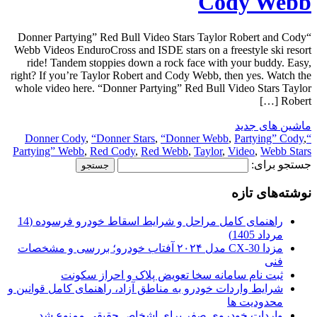
Cody Webb
“Donner Partying” Red Bull Video Stars Taylor Robert and Cody
Webb Videos EnduroCross and ISDE stars on a freestyle ski resort
ride! Tandem stoppies down a rock face with your buddy. Easy,
right? If you’re Taylor Robert and Cody Webb, then yes. Watch the
whole video here. “Donner Partying” Red Bull Video Stars Taylor
Robert […]
ماشین های جدید
,
“Donner Stars
,
“Donner Webb
,
Partying” Cody
,
“Donner Cody
Partying” Webb
,
Red Cody
,
Red Webb
,
Taylor
,
Video
,
Webb Stars
جستجو برای:
نوشته‌های تازه
راهنمای کامل مراحل و شرایط اسقاط خودرو فرسوده (14
مرداد 1405)
مزدا CX-30 مدل ۲۰۲۴ آفتاب خودرو؛ بررسی و مشخصات
فنی
ثبت نام سامانه سخا تعویض پلاک و احراز سکونت
شرایط واردات خودرو به مناطق آزاد، راهنمای کامل قوانین و
محدودیت ها
واردات خودروی صفر برای اشخاص حقیقی ممنوع شد