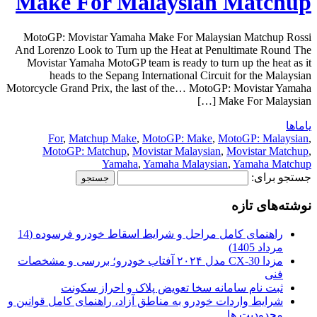
Make For Malaysian Matchup
MotoGP: Movistar Yamaha Make For Malaysian Matchup Rossi
And Lorenzo Look to Turn up the Heat at Penultimate Round The
Movistar Yamaha MotoGP team is ready to turn up the heat as it
heads to the Sepang International Circuit for the Malaysian
Motorcycle Grand Prix, the last of the… MotoGP: Movistar Yamaha
Make For Malaysian […]
یاماها
For
,
Matchup Make
,
MotoGP: Make
,
MotoGP: Malaysian
,
MotoGP: Matchup
,
Movistar Malaysian
,
Movistar Matchup
,
Yamaha
,
Yamaha Malaysian
,
Yamaha Matchup
جستجو برای:
نوشته‌های تازه
راهنمای کامل مراحل و شرایط اسقاط خودرو فرسوده (14
مرداد 1405)
مزدا CX-30 مدل ۲۰۲۴ آفتاب خودرو؛ بررسی و مشخصات
فنی
ثبت نام سامانه سخا تعویض پلاک و احراز سکونت
شرایط واردات خودرو به مناطق آزاد، راهنمای کامل قوانین و
محدودیت ها