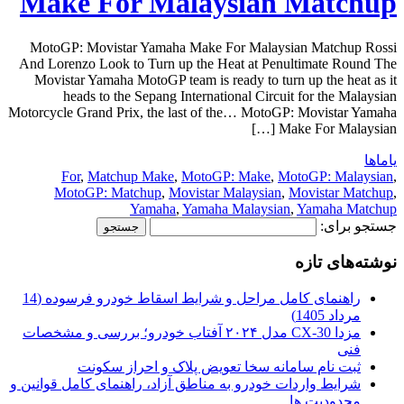
Make For Malaysian Matchup
MotoGP: Movistar Yamaha Make For Malaysian Matchup Rossi
And Lorenzo Look to Turn up the Heat at Penultimate Round The
Movistar Yamaha MotoGP team is ready to turn up the heat as it
heads to the Sepang International Circuit for the Malaysian
Motorcycle Grand Prix, the last of the… MotoGP: Movistar Yamaha
Make For Malaysian […]
یاماها
For
,
Matchup Make
,
MotoGP: Make
,
MotoGP: Malaysian
,
MotoGP: Matchup
,
Movistar Malaysian
,
Movistar Matchup
,
Yamaha
,
Yamaha Malaysian
,
Yamaha Matchup
جستجو برای:
نوشته‌های تازه
راهنمای کامل مراحل و شرایط اسقاط خودرو فرسوده (14
مرداد 1405)
مزدا CX-30 مدل ۲۰۲۴ آفتاب خودرو؛ بررسی و مشخصات
فنی
ثبت نام سامانه سخا تعویض پلاک و احراز سکونت
شرایط واردات خودرو به مناطق آزاد، راهنمای کامل قوانین و
محدودیت ها