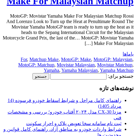
Make For Malaysian Matchup
MotoGP: Movistar Yamaha Make For Malaysian Matchup Rossi
And Lorenzo Look to Turn up the Heat at Penultimate Round The
Movistar Yamaha MotoGP team is ready to turn up the heat as it
heads to the Sepang International Circuit for the Malaysian
Motorcycle Grand Prix, the last of the… MotoGP: Movistar Yamaha
Make For Malaysian […]
یاماها
For
,
Matchup Make
,
MotoGP: Make
,
MotoGP: Malaysian
,
MotoGP: Matchup
,
Movistar Malaysian
,
Movistar Matchup
,
Yamaha
,
Yamaha Malaysian
,
Yamaha Matchup
جستجو برای:
نوشته‌های تازه
راهنمای کامل مراحل و شرایط اسقاط خودرو فرسوده (14
مرداد 1405)
مزدا CX-30 مدل ۲۰۲۴ آفتاب خودرو؛ بررسی و مشخصات
فنی
ثبت نام سامانه سخا تعویض پلاک و احراز سکونت
شرایط واردات خودرو به مناطق آزاد، راهنمای کامل قوانین و
محدودیت ها