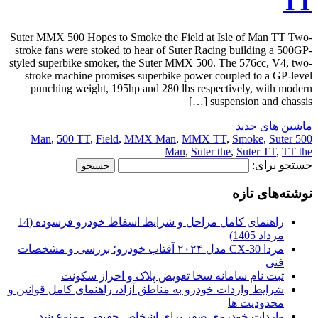
TT
Suter MMX 500 Hopes to Smoke the Field at Isle of Man TT Two-
stroke fans were stoked to hear of Suter Racing building a 500GP-
styled superbike smoker, the Suter MMX 500. The 576cc, V4, two-
stroke machine promises superbike power coupled to a GP-level
punching weight, 195hp and 280 lbs respectively, with modern
suspension and chassis […]
ماشین های جدید
,
500 TT
,
Field
,
MMX Man
,
MMX TT
,
Smoke
,
Suter
500 Man
Man
,
Suter the
,
Suter TT
,
TT the
جستجو برای:
نوشته‌های تازه
راهنمای کامل مراحل و شرایط اسقاط خودرو فرسوده (14
مرداد 1405)
مزدا CX-30 مدل ۲۰۲۴ آفتاب خودرو؛ بررسی و مشخصات
فنی
ثبت نام سامانه سخا تعویض پلاک و احراز سکونت
شرایط واردات خودرو به مناطق آزاد، راهنمای کامل قوانین و
محدودیت ها
واردات خودروی صفر برای اشخاص حقیقی ممنوع شد