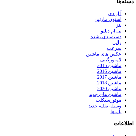
دسته‌ها
آ او دی
استون مارتین
بنز
بی ام دبلیو
دسته‌بندی نشده
رالی
سرعت
عکس های ماشین
لامبورگینی
ماشین 2015
ماشین 2016
ماشین 2017
ماشین 2018
ماشین 2020
ماشین های جدید
موتورسیکلت
وسیله نقلیه جدید
یاماها
اطلاعات
ورود