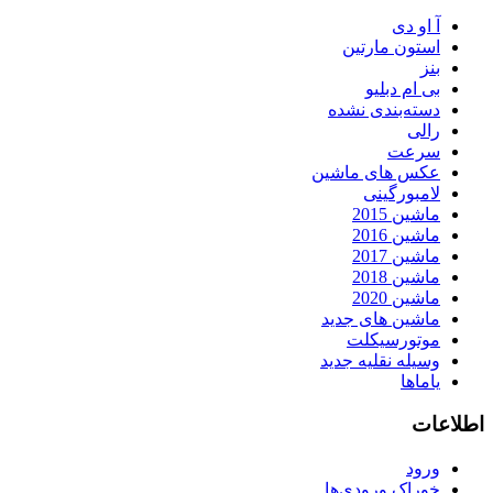
آ او دی
استون مارتین
بنز
بی ام دبلیو
دسته‌بندی نشده
رالی
سرعت
عکس های ماشین
لامبورگینی
ماشین 2015
ماشین 2016
ماشین 2017
ماشین 2018
ماشین 2020
ماشین های جدید
موتورسیکلت
وسیله نقلیه جدید
یاماها
اطلاعات
ورود
خوراک ورودی‌ها