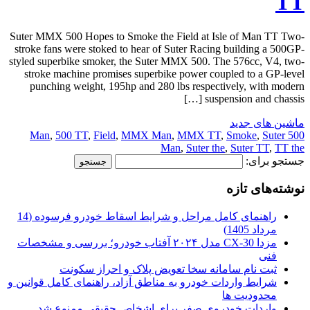
TT
Suter MMX 500 Hopes to Smoke the Field at Isle of Man TT Two-
stroke fans were stoked to hear of Suter Racing building a 500GP-
styled superbike smoker, the Suter MMX 500. The 576cc, V4, two-
stroke machine promises superbike power coupled to a GP-level
punching weight, 195hp and 280 lbs respectively, with modern
suspension and chassis […]
ماشین های جدید
,
500 TT
,
Field
,
MMX Man
,
MMX TT
,
Smoke
,
Suter
500 Man
Man
,
Suter the
,
Suter TT
,
TT the
جستجو برای:
نوشته‌های تازه
راهنمای کامل مراحل و شرایط اسقاط خودرو فرسوده (14
مرداد 1405)
مزدا CX-30 مدل ۲۰۲۴ آفتاب خودرو؛ بررسی و مشخصات
فنی
ثبت نام سامانه سخا تعویض پلاک و احراز سکونت
شرایط واردات خودرو به مناطق آزاد، راهنمای کامل قوانین و
محدودیت ها
واردات خودروی صفر برای اشخاص حقیقی ممنوع شد