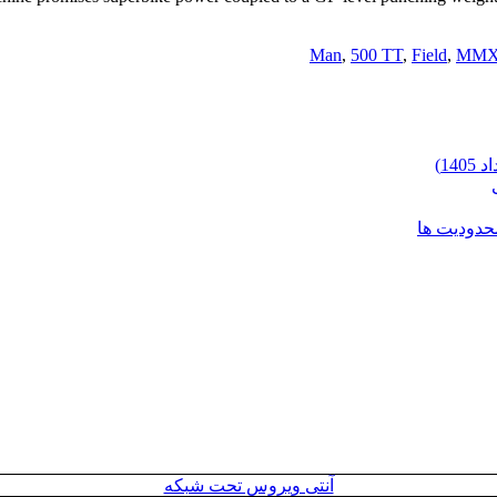
,
500 TT
,
Field
,
MMX
محدودیت ها
آنتی ویروس تحت شبکه