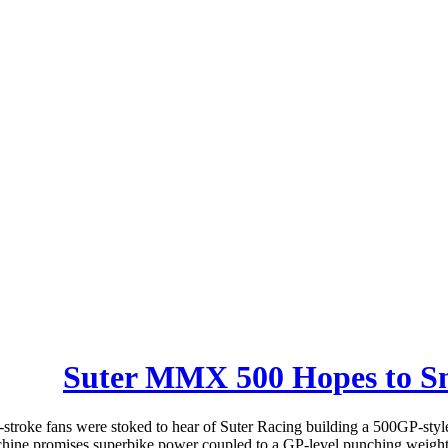
Suter MMX 500 Hopes to Smo
troke fans were stoked to hear of Suter Racing building a 500GP-sty
hine promises superbike power coupled to a GP-level punching weight, 1