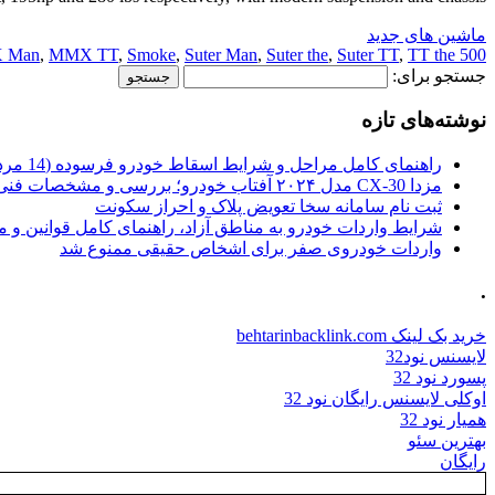
ماشین های جدید
 Man
,
MMX TT
,
Smoke
,
Suter Man
,
Suter the
,
Suter TT
,
TT the
500 Man
جستجو برای:
نوشته‌های تازه
راهنمای کامل مراحل و شرایط اسقاط خودرو فرسوده (14 مرداد 1405)
مزدا CX-30 مدل ۲۰۲۴ آفتاب خودرو؛ بررسی و مشخصات فنی
ثبت نام سامانه سخا تعویض پلاک و احراز سکونت
شرایط واردات خودرو به مناطق آزاد، راهنمای کامل قوانین و 
واردات خودروی صفر برای اشخاص حقیقی ممنوع شد
.
خرید بک لینک behtarinbacklink.com
لایسنس نود32
پسورد نود 32
اوکلی لایسنس رایگان نود 32
همیار نود 32
بهترین سئو
رایگان