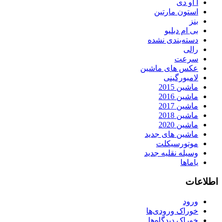
آ او دی
استون مارتین
بنز
بی ام دبلیو
دسته‌بندی نشده
رالی
سرعت
عکس های ماشین
لامبورگینی
ماشین 2015
ماشین 2016
ماشین 2017
ماشین 2018
ماشین 2020
ماشین های جدید
موتورسیکلت
وسیله نقلیه جدید
یاماها
اطلاعات
ورود
خوراک ورودی‌ها
خوراک دیدگاه‌ها