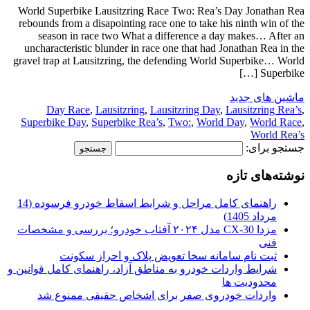
World Superbike Lausitzring Race Two: Rea’s Day Jonathan Rea
rebounds from a disapointing race one to take his ninth win of the
season in race two What a difference a day makes… After an
uncharacteristic blunder in race one that had Jonathan Rea in the
gravel trap at Lausitzring, the defending World Superbike… World
Superbike […]
ماشین های جدید
Day Race
,
Lausitzring
,
Lausitzring Day
,
Lausitzring Rea’s
,
Superbike Day
,
Superbike Rea’s
,
Two:
,
World Day
,
World Race
,
World Rea’s
جستجو برای:
نوشته‌های تازه
راهنمای کامل مراحل و شرایط اسقاط خودرو فرسوده (14
مرداد 1405)
مزدا CX-30 مدل ۲۰۲۴ آفتاب خودرو؛ بررسی و مشخصات
فنی
ثبت نام سامانه سخا تعویض پلاک و احراز سکونت
شرایط واردات خودرو به مناطق آزاد، راهنمای کامل قوانین و
محدودیت ها
واردات خودروی صفر برای اشخاص حقیقی ممنوع شد