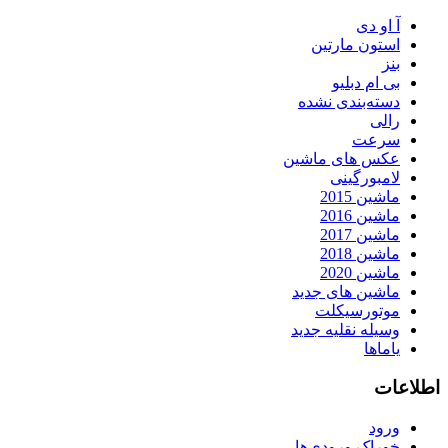
آ او دی
استون مارتین
بنز
بی ام دبلیو
دسته‌بندی نشده
رالی
سرعت
عکس های ماشین
لامبورگینی
ماشین 2015
ماشین 2016
ماشین 2017
ماشین 2018
ماشین 2020
ماشین های جدید
موتورسیکلت
وسیله نقلیه جدید
یاماها
اطلاعات
ورود
خوراک ورودی‌ها