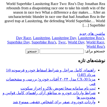
World Superbike Lausitzring Race Two: Rea’s Day Jonathan Rea
rebounds from a disapointing race one to take his ninth win of the
season in race two What a difference a day makes… After an
uncharacteristic blunder in race one that had Jonathan Rea in the
gravel trap at Lausitzring, the defending World Superbike… World
Superbike […]
ماشین های جدید
Day Race
,
Lausitzring
,
Lausitzring Day
,
Lausitzring Rea’s
,
Superbike Day
,
Superbike Rea’s
,
Two:
,
World Day
,
World Race
,
World Rea’s
جستجو برای:
نوشته‌های تازه
راهنمای کامل مراحل و شرایط اسقاط خودرو فرسوده (14
مرداد 1405)
مزدا CX-30 مدل ۲۰۲۴ آفتاب خودرو؛ بررسی و مشخصات
فنی
ثبت نام سامانه سخا تعویض پلاک و احراز سکونت
شرایط واردات خودرو به مناطق آزاد، راهنمای کامل قوانین و
محدودیت ها
واردات خودروی صفر برای اشخاص حقیقی ممنوع شد