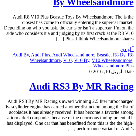
By Wheelsandmore
Audi R8 V10 Plus Beastie Toys By Wheelsandmore The is the
closest has come to officially entering the supercar market.
Depending on who you ask, the car is or isn’t a supercar. I’m on the
side who considers it a and judging by its first crack at the R8 V10
Plus, I think Wheelsandmore shares […]
آ او دی
Audi By
,
Audi Plus
,
Audi Wheelsandmore
,
Beastie
,
R8 By
,
R8
Wheelsandmore
,
V10
,
V10 By
,
V10 Wheelsandmore
,
Wheelsandmore Plus
Date:
آوریل 10, 2016
0
Audi RS3 By MR Racing
Audi RS3 By MR Racing s award-winning 2.5-liter turbocharged
five-cylinder engine has earned another distinction among the list of
accolades it has already received. It has become a favorite among
aftermarket companies because of the enormous tuning potential it
has displayed. One car that has benefitted from this is the the high-
performance variant of Audi’s […]