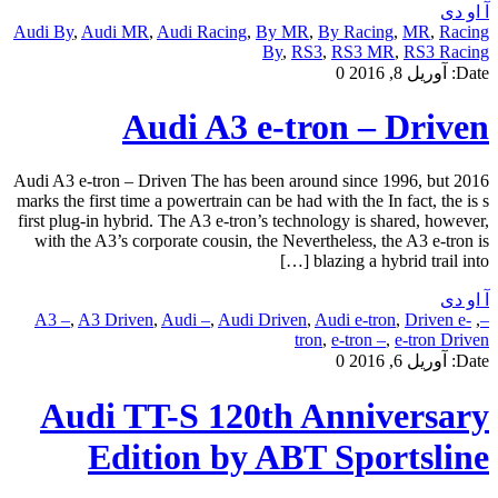
آ او دی
Audi By
,
Audi MR
,
Audi Racing
,
By MR
,
By Racing
,
MR
,
Racing
By
,
RS3
,
RS3 MR
,
RS3 Racing
Date:
آوریل 8, 2016
0
Audi A3 e-tron – Driven
Audi A3 e-tron – Driven The has been around since 1996, but 2016
marks the first time a powertrain can be had with the In fact, the is s
first plug-in hybrid. The A3 e-tron’s technology is shared, however,
with the A3’s corporate cousin, the Nevertheless, the A3 e-tron is
blazing a hybrid trail into […]
آ او دی
A3 –
,
A3 Driven
,
Audi –
,
Audi Driven
,
Audi e-tron
,
Driven e-
,
–
tron
,
e-tron –
,
e-tron Driven
Date:
آوریل 6, 2016
0
Audi TT-S 120th Anniversary
Edition by ABT Sportsline