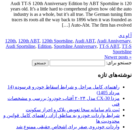
Audi TT-S 120th Anniversary Edition by ABT Sportsline is 120
years old. It’s a little hard to comprehend given how old the auto
industry is as a whole, but it’s all true. The German tuning firm
traces its roots all the way back to 1896 when it was founded as
Auto-Abt. The firm has evolved […]
آ او دی
120th
,
120th ABT
,
120th Sportsline
,
Audi ABT
,
Audi Anniversary
,
Audi Sportsline
,
Edition
,
Sportsline Anniversary
,
TT-S ABT
,
TT-S
Sportsline
« Newer posts
جستجو برای:
نوشته‌های تازه
راهنمای کامل مراحل و شرایط اسقاط خودرو فرسوده (14
مرداد 1405)
مزدا CX-30 مدل ۲۰۲۴ آفتاب خودرو؛ بررسی و مشخصات
فنی
ثبت نام سامانه سخا تعویض پلاک و احراز سکونت
شرایط واردات خودرو به مناطق آزاد، راهنمای کامل قوانین و
محدودیت ها
واردات خودروی صفر برای اشخاص حقیقی ممنوع شد