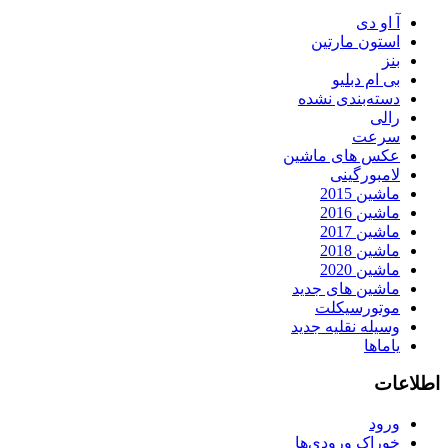
آ او دی
استون مارتین
بنز
بی ام دبلیو
دسته‌بندی نشده
رالی
سرعت
عکس های ماشین
لامبورگینی
ماشین 2015
ماشین 2016
ماشین 2017
ماشین 2018
ماشین 2020
ماشین های جدید
موتورسیکلت
وسیله نقلیه جدید
یاماها
اطلاعات
ورود
خوراک ورودی‌ها